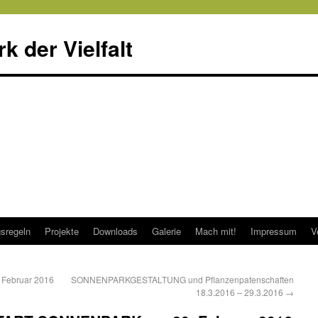
 der Vielfalt
sregeln
Projekte
Downloads
Galerie
Mach mit!
Impressum
V
Februar 2016
SONNENPARKGESTALTUNG und Pflanzenpatenschaften
18.3.2016 – 29.3.2016
→