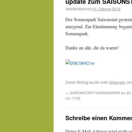
update zum SAISONS
Veröffentlicht am
21. Februar 2016
Der Sonnenpark Saisonstart gestern
anregend. Zur Einstimmung begann
Sonnenpark.
Danke an alle, die da waren!
Dieser Beitrag wurde unter
Allgemein
ver
←
SAISONSTART SONNENPARK am 20. 
um 17:00
Schreibe einen Kommen
Deine E-Mail-Adresse wird nicht ver