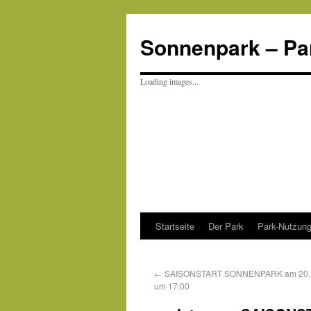
Sonnenpark – Park
Loading images...
Startseite
Der Park
Park-Nutzung
←
SAISONSTART SONNENPARK am 20. 
um 17:00