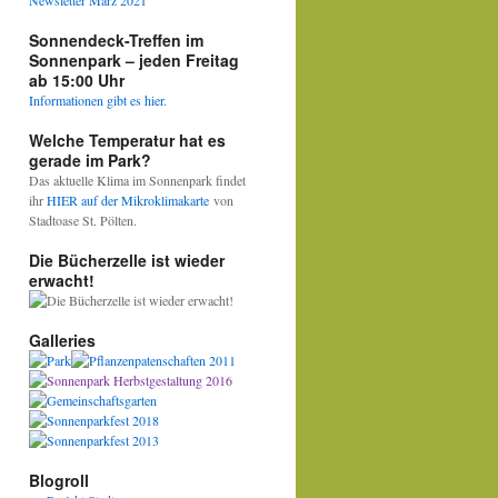
Newsletter März 2021
Sonnendeck-Treffen im
Sonnenpark – jeden Freitag
ab 15:00 Uhr
Informationen gibt es hier.
Welche Temperatur hat es
gerade im Park?
Das aktuelle Klima im Sonnenpark findet
ihr
HIER auf der Mikroklimakarte
von
Stadtoase St. Pölten.
Die Bücherzelle ist wieder
erwacht!
Galleries
Blogroll