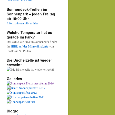
Newsletter März 2021
Sonnendeck-Treffen im
Sonnenpark – jeden Freitag
ab 15:00 Uhr
Informationen gibt es hier.
Welche Temperatur hat es
gerade im Park?
Das aktuelle Klima im Sonnenpark findet
ihr
HIER auf der Mikroklimakarte
von
Stadtoase St. Pölten.
Die Bücherzelle ist wieder
erwacht!
Galleries
Blogroll