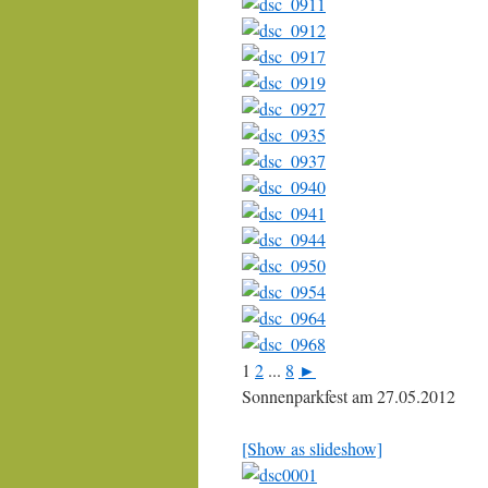
1
2
...
8
►
Sonnenparkfest am 27.05.2012
[Show as slideshow]