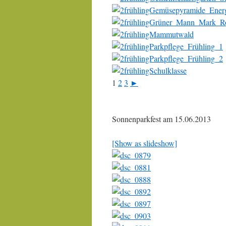
1
2
3
►
Sonnenparkfest am 15.06.2013
[Show as slideshow]