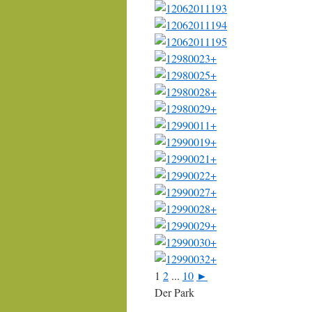
1
2
...
10
►
Der Park