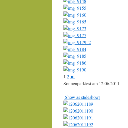
1
2
►
Sonnenparkfest am 12.06.2011
[Show as slideshow]