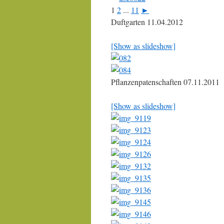
1
2
...
11
►
Duftgarten 11.04.2012
[Show as slideshow]
Pflanzenpatenschaften 07.11.2011
[Show as slideshow]