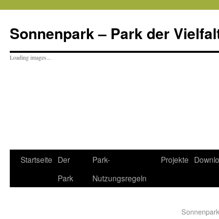
Sonnenpark – Park der Vielfal
Loading images...
Startseite
Der
Park-
Projekte
Downl
Park
Nutzungsregeln
Sonnenpark