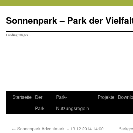
Sonnenpark – Park der Vielfal
Loading images...
Startseite
Der
Park-
Projekte
Downl
Park
Nutzungsregeln
←
Sonnenpark Adventmarkt – 13.12.2014 14:00
Parkges