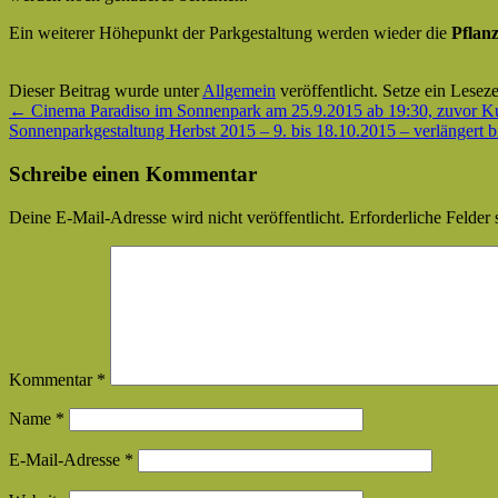
Ein weiterer Höhepunkt der Parkgestaltung werden wieder die
Pflan
Dieser Beitrag wurde unter
Allgemein
veröffentlicht. Setze ein Lesez
←
Cinema Paradiso im Sonnenpark am 25.9.2015 ab 19:30, zuvor Ku
Sonnenparkgestaltung Herbst 2015 – 9. bis 18.10.2015 – verlängert b
Schreibe einen Kommentar
Deine E-Mail-Adresse wird nicht veröffentlicht.
Erforderliche Felder 
Kommentar
*
Name
*
E-Mail-Adresse
*