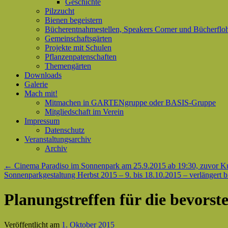
Geschichte
Pilzzucht
Bienen begeistern
Bücherentnahmestellen, Speakers Corner und Bücherflo
Gemeinschaftsgärten
Projekte mit Schulen
Pflanzenpatenschaften
Themengärten
Downloads
Galerie
Mach mit!
Mitmachen in GARTENgruppe oder BASIS-Gruppe
Mitgliedschaft im Verein
Impressum
Datenschutz
Veranstaltungsarchiv
Archiv
←
Cinema Paradiso im Sonnenpark am 25.9.2015 ab 19:30, zuvor Ku
Sonnenparkgestaltung Herbst 2015 – 9. bis 18.10.2015 – verlängert b
Planungstreffen für die bevors
Veröffentlicht am
1. Oktober 2015