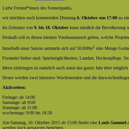
Liebe Freund*innen des Sonnenparks,
wir möchten euch kommenden Dienstag
6. Oktober um 17:00
zu e
Im Zeitraum von
9. bis 18. Oktober
kann nämlich die Bevölkerung wi
Deshalb soll es diesen kleinen Vorabaustausch geben, welche Projek
2
Innerhalb einer Saison sammeln sich auf 50.000m
eine Menge Gedan
Fixstarter bisher sind: Spielmöglichkeiten, Landart, Heckenpflege, Si
Ideen einbringen ist natürlich auch sonst das ganze Jahr über möglic
Heuer werden zwei intensive Wochenenden und die dazwischenlieg
Aktivzeiten:
Freitage: ab 14:00
Samstage: ab 9:00
Sonntage: ab 11:00
wochentags: 9:00 bis 18:30
Am Samstag, 10. Oktober 2015 ab 15:00 findet eine
Laub-Sammel-Ak
werden noch genaueres berichten.