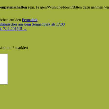
zenpatenschaften
sein. Fragen/Wünsche/Ideen/Bitten dazu nehmen wir
eichen auf den
Permalink
.
linarisches aus dem Sonnenpark ab 17:00
is 7.11.2015!!!
→
sind mit
*
markiert