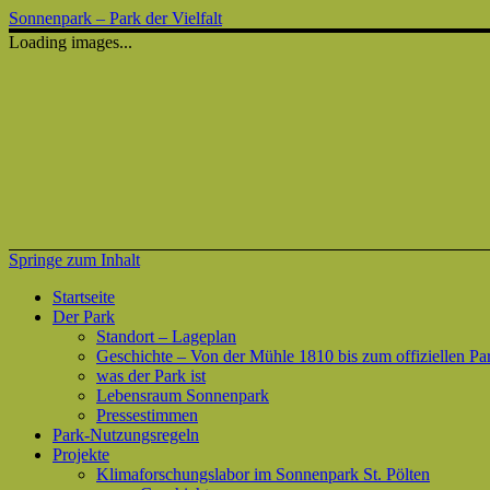
Sonnenpark – Park der Vielfalt
Loading images...
Springe zum Inhalt
Startseite
Der Park
Standort – Lageplan
Geschichte – Von der Mühle 1810 bis zum offiziellen Pa
was der Park ist
Lebensraum Sonnenpark
Pressestimmen
Park-Nutzungsregeln
Projekte
Klimaforschungslabor im Sonnenpark St. Pölten