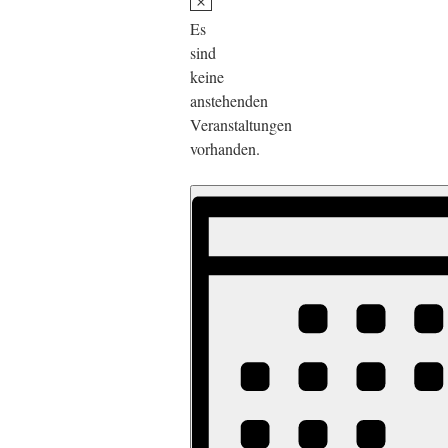
Es
sind
keine
anstehenden
Veranstaltungen
vorhanden.
Veranstaltung
Ansichten-
Ansichten-
Navigation
Navigation