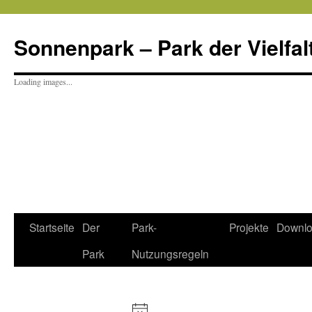
Sonnenpark – Park der Vielfal
Loading images...
Startseite
Der
Park-
Projekte
Downl
Park
Nutzungsregeln